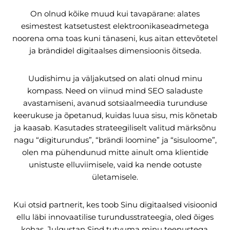
On olnud kõike muud kui tavapärane: alates
esimestest katsetustest elektroonikaseadmetega
noorena oma toas kuni tänaseni, kus aitan ettevõtetel
ja brändidel digitaalses dimensioonis õitseda.
Uudishimu ja väljakutsed on alati olnud minu
kompass. Need on viinud mind SEO saladuste
avastamiseni, avanud sotsiaalmeedia turunduse
keerukuse ja õpetanud, kuidas luua sisu, mis kõnetab
ja kaasab. Kasutades strateegiliselt valitud märksõnu
nagu “digiturundus”, “brändi loomine” ja “sisuloome”,
olen ma pühendunud mitte ainult oma klientide
unistuste elluviimisele, vaid ka nende ootuste
ületamisele.
Kui otsid partnerit, kes toob Sinu digitaalsed visioonid
ellu läbi innovaatilise turundusstrateegia, oled õiges
kohas. Julgustan Sind tutvuma minu teenustega,