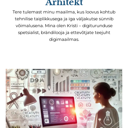
Arhitekt
Tere tulemast minu maailma, kus loovus kohtub
tehnilise taiplikkusega ja iga väljakutse sünnib
võimalusena. Mina olen Kristi – digiturunduse
spetsialist, brändilooja ja ettevõtjate teejuht
digimaailmas.